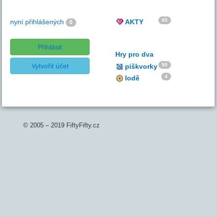
85
nyní přihlášených
AKTY
0
Přihlásit
Hry pro dva
Vytvořit účet
50
piškvorky
4
lodě
© 2005 – 2019 FiftyFifty.cz