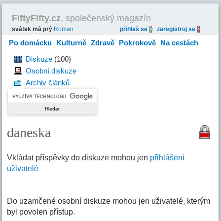
FiftyFifty.cz
, společenský magazín
svátek má prý
Roman
přihlaš se
zaregistruj se
Po domácku
Kulturně
Zdravě
Pokrokově
Na cestách
Hravě
Diskuze
(100)
Osobní diskuze
Archiv článků
daneska
Vkládat příspěvky do diskuze mohou jen
přihlášení
uživatelé
Do uzamčené osobní diskuze mohou jen uživatelé, kterým
byl povolen přístup.