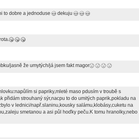
zni to dobre a jednoduse
dekuju
rota.
bku/jasně že umytých/já jsem fakt magor
chlovku:napůlím si papriky,mleté maso pdusím v troubě s
k přidám strouhaný sýr,nacpu to do umitých paprik,pokladu na
ylo v lednici/např.slaninu,kousky salámu,klobásy,cuketu na
ivou,zaleju smetanou a asi půl hoďky peču.K tomu hranolky,nebo