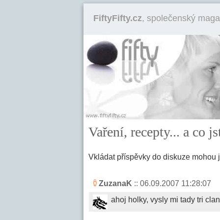
FiftyFifty.cz
, společenský maga
Vaření, recepty... a co 
Vkládat příspěvky do diskuze mohou 
ZuzanaK
:: 06.09.2007 11:28:07
ahoj holky, vysly mi tady tri cl