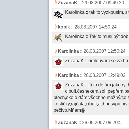
ZuzanaK
:: 29.08.2007 09:49:30
Karolínka :: tak to vyzkousim, 
kopik
:: 28.08.2007 14:50:24
Karolínka :: Tak to musí být dob
Karolínka
:: 28.08.2007 12:50:24
ZuzanaK :: omlouvám se za hru
Karolínka
:: 28.08.2007 12:49:02
ZuzanaK :: já to dělám jako ry
cibulí,česnekem,solí pepřem,pa
plech,okolo dám všechno možný/co zb
kostičky,rajčata,cibuli,atd.posypu n
pečivo.Mňam
ZuzanaK
:: 28.08.2007 09:20:51