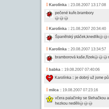
Karolínka
:: 23.08.2007 13:17:08
pečené kuře.brambory
Karolínka
:: 21.08.2007 20:34:40
Španělský ptáček,knedlík
Karolínka
:: 20.08.2007 13:34:57
bramborová kaše,řízek
m
babka
:: 19.08.2007 07:40:06
Karolínka :: je dobrý už jsme pů
milca
:: 19.08.2007 07:23:16
včera palačinky se šlehačkou a
hezkou neděli