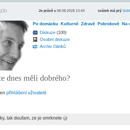
zín
Je právě ±
08.08.2026 15:44
svátek má prý
Sobě
Po domácku
Kulturně
Zdravě
Pokrokově
Na 
Diskuze
(100)
Osobní diskuze
Archiv článků
jste dnes měli dobrého?
jen
přihlášení uživatelé
anky, tak doufam, ze je omrknete