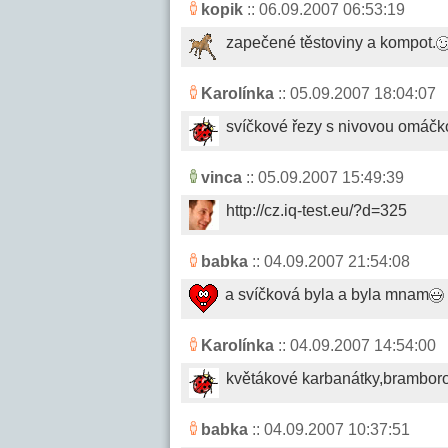
kopik
:: 06.09.2007 06:53:19
zapečené těstoviny a kompot.
Karolínka
:: 05.09.2007 18:04:07
svíčkové řezy s nivovou omáčk
vinca
:: 05.09.2007 15:49:39
http://cz.iq-test.eu/?d=325
babka
:: 04.09.2007 21:54:08
a svíčková byla a byla mnam
Karolínka
:: 04.09.2007 14:54:00
květákové karbanátky,brambor
babka
:: 04.09.2007 10:37:51