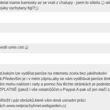
udelat mame kamosky az se vrati z chalupy - jsem to slibila
al
jaky vychytany figl?
jestli umis cist
d,kakým lze vydělat peníze na internetu zcela bez jakéhokoliv
ti.Především je i v mém zájmu,aby se vám vydělávat peníze tím
vám mohu nabízet i rady a pomoc.Na těchto stránkách je podrob
ZPLATNĚ (jakož i vše ostatní)ůčet u Paypal.A pak už jen stačí z
iložil i pár obrázků,které vám dosti usnadní práci
nkách www.netprachyhnet.webgarden.cz