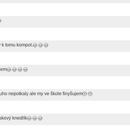
 k tomu kompot.
rkem
ouho nepotkaly ale my ve škole finyšujem
skový knedlík