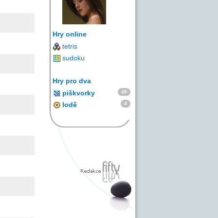
Hry online
tetris
sudoku
Hry pro dva
49
piškvorky
4
lodě