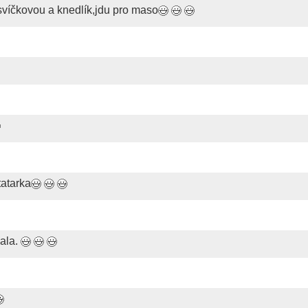
svíčkovou a knedlík,jdu pro maso
tatarka
dala.