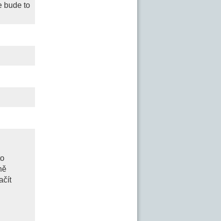
e bude to
to
ně
ačít