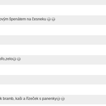
listovým špenátem na česneku
přo,zelo
ek bramb, kaši a řízeček s panenky