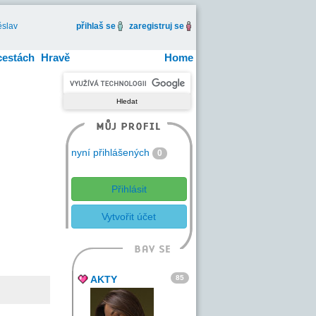
slav
přihlaš se
zaregistruj se
cestách
Hravě
Home
nyní přihlášených
0
Přihlásit
Vytvořit účet
85
AKTY