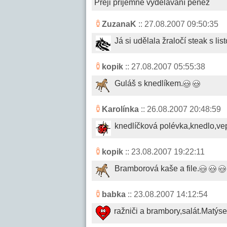
Přeji příjemné vydělávání peněz
ZuzanaK
:: 27.08.2007 09:50:35
Já si udělala žraločí steak s 
kopik
:: 27.08.2007 05:55:38
Guláš s knedlíkem.
Karolínka
:: 26.08.2007 20:48:59
knedlíčková polévka,knedlo,ve
kopik
:: 23.08.2007 19:22:11
Bramborová kaše a file.
babka
:: 23.08.2007 14:12:54
ražniči a brambory,salát.Matýs