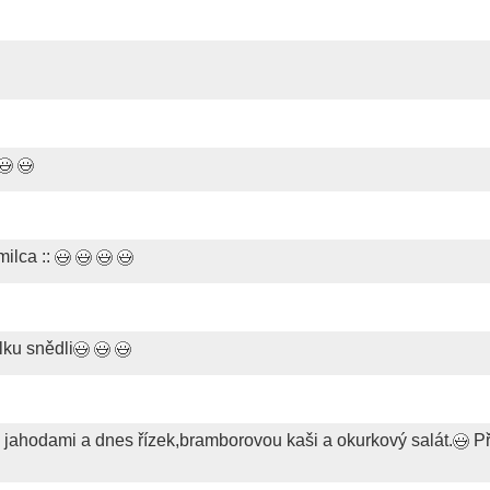
ilca ::
lku snědli
 jahodami a dnes řízek,bramborovou kaši a okurkový salát.
Př