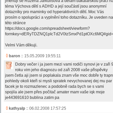
jmenuji se Růžena Jarkulišová a dělám bakalářskou práci n
téma Výchova dětí s ADHD a její součástí jsou anonymní
dotazníky pro maminky od hyperaktivních dětí. Moc Vás
prosím o spolupráci a vyplnění toho dotazníku. Je uveden n
této stránce
https://docs.google.com/spreadsheet/viewform?
formkey=dERyTDZNQ1pIcTd2V0tzSmxPd1ptOXc6MQ#gid
Velmi Vám děkuji.
baron
:: 15.05.2009 19:55:11
Dobry večer i ja jsem mezi vami rodiči synovi je v zaři 
roku vim jeho diagnozu od zaři 2008 vaše přispěvky
jsem četla aji jsem si poplakala znam vše moc dobře ty trap
pohledy okoli kteři si mysli spratek nevychovanej dej mu par
facek je to rozmazlenec a podobně rada bych se s vami
spojila ale jsem přes počitač amater mam vaše iqk moje
je443691610 bublina zatim pa
kathyalp
:: 06.02.2008 17:57:25