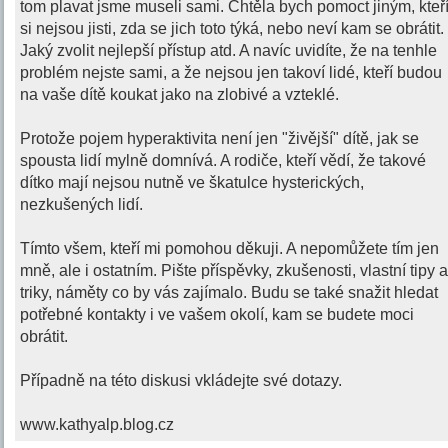
tom plavat jsme museli sami. Chtěla bych pomoct jiným, kteř
si nejsou jisti, zda se jich toto týká, nebo neví kam se obrátit.
Jaký zvolit nejlepší přístup atd. A navíc uvidíte, že na tenhle
problém nejste sami, a že nejsou jen takoví lidé, kteří budou
na vaše dítě koukat jako na zlobivé a vzteklé.
Protože pojem hyperaktivita není jen "živější" dítě, jak se
spousta lidí mylně domnívá. A rodiče, kteří vědí, že takové
dítko mají nejsou nutně ve škatulce hysterických,
nezkušených lidí.
Tímto všem, kteří mi pomohou děkuji. A nepomůžete tím jen
mně, ale i ostatním. Pište příspěvky, zkušenosti, vlastní tipy 
triky, náměty co by vás zajímalo. Budu se také snažit hledat
potřebné kontakty i ve vašem okolí, kam se budete moci
obrátit.
Případně na této diskusi vkládejte své dotazy.
www.kathyalp.blog.cz