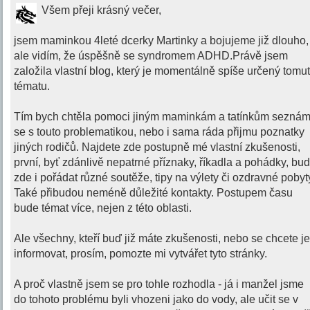
Všem přeji krásný večer,
jsem maminkou 4leté dcerky Martinky a bojujeme již dlouho,
ale vidím, že úspěšně se syndromem ADHD.Právě jsem
založila vlastní blog, který je momentálně spíše určený tomu
tématu.
Tím bych chtěla pomoci jiným maminkám a tatínkům seznám
se s touto problematikou, nebo i sama ráda přijmu poznatky
jiných rodičů. Najdete zde postupně mé vlastní zkušenosti,
první, byť zdánlivě nepatrné příznaky, říkadla a pohádky, bu
zde i pořádat různé soutěže, tipy na výlety či ozdravné pobyt
Také přibudou neméně důležité kontakty. Postupem času
bude témat více, nejen z této oblasti.
Ale všechny, kteří buď již máte zkušenosti, nebo se chcete j
informovat, prosím, pomozte mi vytvářet tyto stránky.
A proč vlastně jsem se pro tohle rozhodla - já i manžel jsme
do tohoto problému byli vhozeni jako do vody, ale učit se v