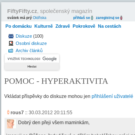
FiftyFifty.cz
, společenský magazín
svátek má prý
Oldřiska
přihlaš se
zaregistruj se
Po domácku
Kulturně
Zdravě
Pokrokově
Na cestách
Hravě
Diskuze
(100)
Osobní diskuze
Archiv článků
POMOC - HYPERAKTIVITA
Vkládat příspěvky do diskuze mohou jen
přihlášení uživatelé
rous7
:: 30.03.2012 20:11:55
Dobrý den přeji všem maminkám,