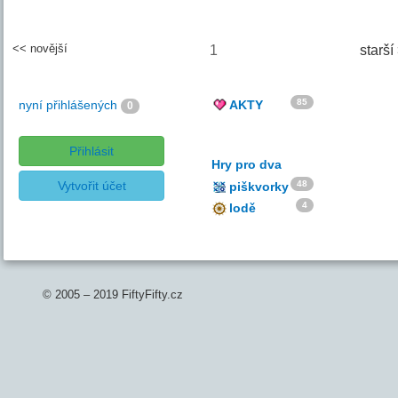
<< novější
1
starší
85
nyní přihlášených
AKTY
0
Přihlásit
Hry pro dva
Vytvořit účet
48
piškvorky
4
lodě
© 2005 – 2019 FiftyFifty.cz