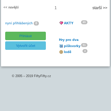
<< novější
1
starší >>
85
nyní přihlášených
AKTY
0
Přihlásit
Hry pro dva
Vytvořit účet
51
piškvorky
4
lodě
© 2005 – 2019 FiftyFifty.cz