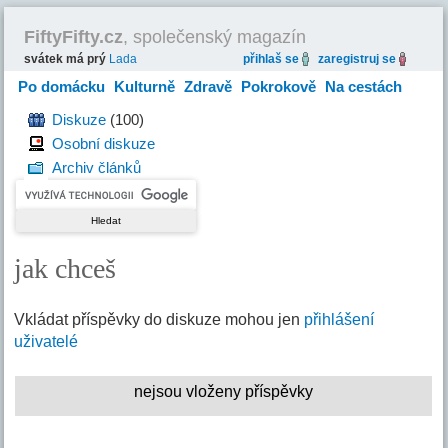
FiftyFifty.cz
, společenský magazín
svátek má prý
Lada
přihlaš se
zaregistruj se
Po domácku
Kulturně
Zdravě
Pokrokově
Na cestách
Hravě
Diskuze
(100)
Osobní diskuze
Archiv článků
jak chceš
Vkládat příspěvky do diskuze mohou jen
přihlášení
uživatelé
nejsou vloženy příspěvky