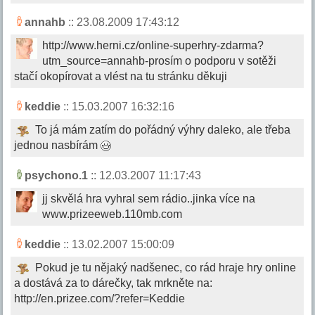
annahb
:: 23.08.2009 17:43:12
http://www.herni.cz/online-superhry-zdarma?
utm_source=annahb-prosím o podporu v sotěži
stačí okopírovat a vlést na tu stránku děkuji
keddie
:: 15.03.2007 16:32:16
To já mám zatím do pořádný výhry daleko, ale třeba
jednou nasbírám
psychono.1
:: 12.03.2007 11:17:43
jj skvělá hra vyhral sem rádio..jinka více na
www.prizeeweb.110mb.com
keddie
:: 13.02.2007 15:00:09
Pokud je tu nějaký nadšenec, co rád hraje hry online
a dostává za to dárečky, tak mrkněte na:
http://en.prizee.com/?refer=Keddie