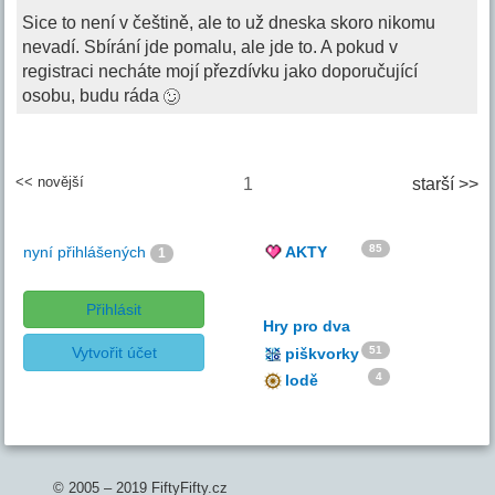
Sice to není v češtině, ale to už dneska skoro nikomu
nevadí. Sbírání jde pomalu, ale jde to. A pokud v
registraci necháte mojí přezdívku jako doporučující
osobu, budu ráda
<< novější
1
starší >>
85
nyní přihlášených
AKTY
1
Přihlásit
Hry pro dva
Vytvořit účet
51
piškvorky
4
lodě
© 2005 – 2019 FiftyFifty.cz