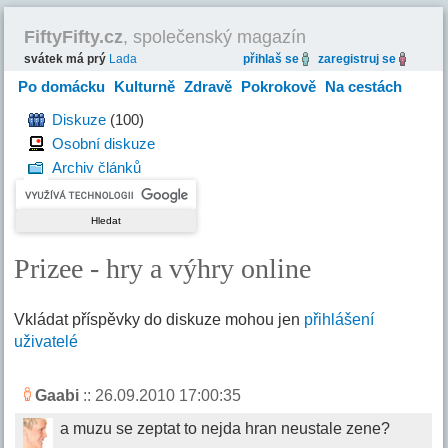
FiftyFifty.cz
, společenský magazín
svátek má prý
Lada
přihlaš se
zaregistruj se
Po domácku
Kulturně
Zdravě
Pokrokově
Na cestách
Hravě
Diskuze
(100)
Osobní diskuze
Archiv článků
Prizee - hry a výhry online
Vkládat příspěvky do diskuze mohou jen
přihlášení
uživatelé
Gaabi
:: 26.09.2010 17:00:35
a muzu se zeptat to nejda hran neustale zene?