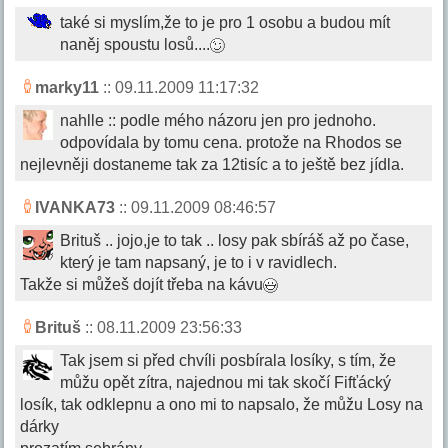
také si myslím,že to je pro 1 osobu a budou mít
naněj spoustu losů....
marky11
:: 09.11.2009 11:17:32
nahlle :: podle mého názoru jen pro jednoho.
odpovídala by tomu cena. protože na Rhodos se
nejlevněji dostaneme tak za 12tisíc a to ještě bez jídla.
IVANKA73
:: 09.11.2009 08:46:57
Brituš .. jojo,je to tak .. losy pak sbíráš až po čase,
který je tam napsaný, je to i v ravidlech.
Takže si můžeš dojít třeba na kávu
Brituš
:: 08.11.2009 23:56:33
Tak jsem si před chvíli posbírala losíky, s tím, že
můžu opět zítra, najednou mi tak skočí Fifťácký
losík, tak odklepnu a ono mi to napsalo, že můžu Losy na
dárky