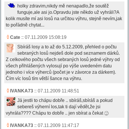
holky zdravim,nikdy mě nenapadlo,že soutěž
funguje,ale asi jo.Opravdu jste někdo už vyhráli?A
kolik musíte mí asi losů na určitou výhru, stejně nevím,jak
to pořádně chytat...
Cate
:: 07.11.2009 15:08:19
Sbíráš losy a to až do 5.12.2009, přehled o počtu
sebraných losů nejdeš dole pod seznamem dárků.
Z celkového počtu všech sebraných losů jedné výhry od
všech přihlášených vylosují po výše uvedeném datu
jednoho i více výherců (počet je v závorce za dárkem).
Čím víc losů tím větší šance na výhru.
IVANKA73
:: 07.11.2009 11:48:51
Já jestli to chápu dobře .. sbíráš,sbíráš a pokud
sebereš výherní los,tak ti dají vědět,že jsi
vyhrála???? Chápu to dobře .. jen sbírat a čekat
IVANKA73
:: 07.11.2009 11:47:17