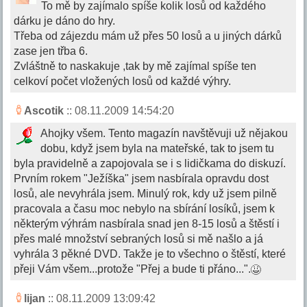
To mě by zajímalo spíše kolik losů od každého
dárku je dáno do hry.
Třeba od zájezdu mám už přes 50 losů a u jiných dárků
zase jen třba 6.
Zvláštně to naskakuje ,tak by mě zajímal spíše ten
celkoví počet vložených losů od každé výhry.
Ascotik
:: 08.11.2009 14:54:20
Ahojky všem. Tento magazín navštěvuji už nějakou
dobu, když jsem byla na mateřské, tak to jsem tu
byla pravidelně a zapojovala se i s lidičkama do diskuzí.
Prvním rokem "Ježíška" jsem nasbírala opravdu dost
losů, ale nevyhrála jsem. Minulý rok, kdy už jsem pilně
pracovala a času moc nebylo na sbírání losíků, jsem k
některým výhrám nasbírala snad jen 8-15 losů a štěstí i
přes malé množství sebraných losů si mě našlo a já
vyhrála 3 pěkné DVD. Takže je to všechno o štěstí, které
přeji Vám všem...protože "Přej a bude ti přáno...".
lijan
:: 08.11.2009 13:09:42