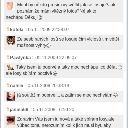
Mohl by někdo prosím vysvětlit jak se losuje?Jak
poznám,že mám vítězný lotos?Nějak to
nechápu.Děkuji
kofola
:: 05.11.2009 22:38:07
Ze sesbíraných losů se losuje čím víclosů tím větší
možnost výhry
Pawlynka
:: 05.11.2009 22:09:07
Taky jsem tu poprvé a taky moc nechápu, co dělat
ale losy sbírám poctivě
nahlle
:: 05.11.2009 20:38:18
já soutěžím poprvé.... a zatím se moc nechytám
janina66
:: 05.11.2009 16:50:20
Zdravím Vás jsem tu nová a také sbírám losy,ale
vůbec tomu nerozumím kolik jich musí být, aby