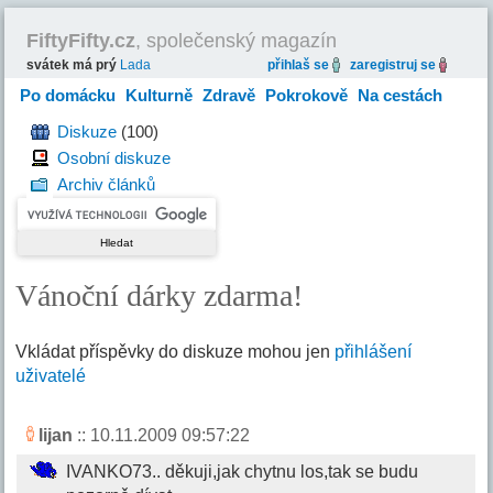
FiftyFifty.cz
, společenský magazín
svátek má prý
Lada
přihlaš se
zaregistruj se
Po domácku
Kulturně
Zdravě
Pokrokově
Na cestách
Hravě
Diskuze
(100)
Osobní diskuze
Archiv článků
Vánoční dárky zdarma!
Vkládat příspěvky do diskuze mohou jen
přihlášení
uživatelé
lijan
:: 10.11.2009 09:57:22
IVANKO73.. děkuji,jak chytnu los,tak se budu