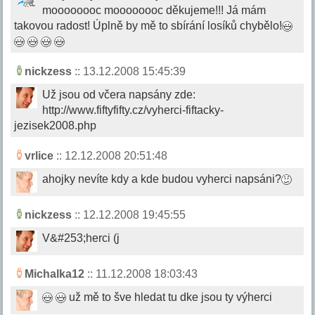
moooooooc moooooooc děkujeme!!! Já mám
takovou radost! Úplně by mě to sbírání losíků chybělo!
nickzess
:: 13.12.2008 15:45:39
Už jsou od včera napsány zde:
http://www.fiftyfifty.cz/vyherci-fiftacky-
jezisek2008.php
vrlice
:: 12.12.2008 20:51:48
ahojky nevíte kdy a kde budou vyherci napsáni?
nickzess
:: 12.12.2008 19:45:55
V&#253;herci (j
Michalka12
:: 11.12.2008 18:03:43
už mě to šve hledat tu dke jsou ty výherci