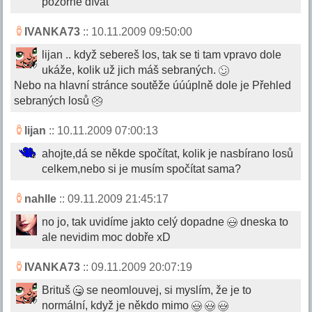
pozorně dívat
IVANKA73
:: 10.11.2009 09:50:00
lijan .. když sebereš los, tak se ti tam vpravo dole
ukáže, kolik už jich máš sebraných.
Nebo na hlavní stránce soutěže úúúplně dole je Přehled
sebraných losů
lijan
:: 10.11.2009 07:00:13
ahojte,dá se někde spočítat, kolik je nasbírano losů
celkem,nebo si je musím spočítat sama?
nahlle
:: 09.11.2009 21:45:17
no jo, tak uvidíme jakto celý dopadne
dneska to
ale nevidim moc dobře xD
IVANKA73
:: 09.11.2009 20:07:19
Brituš
se neomlouvej, si myslím, že je to
normální, když je někdo mimo