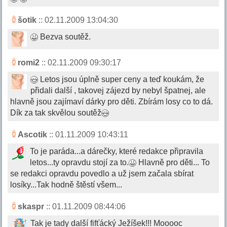
šotik
:: 02.11.2009 13:04:30
Bezva soutěž.
romi2
:: 02.11.2009 09:30:17
Letos jsou úplně super ceny a teď koukám, že
přidali další , takovej zájezd by nebyl špatnej, ale
hlavně jsou zajímaví dárky pro děti. Zbírám losy co to dá.
Dík za tak skvělou soutěž
Ascotik
:: 01.11.2009 10:43:11
To je paráda...a dárečky, které redakce připravila
letos...ty opravdu stojí za to.
Hlavně pro děti... To
se redakci opravdu povedlo a už jsem začala sbírat
losíky...Tak hodně štěstí všem...
skaspr
:: 01.11.2009 08:44:06
Tak je tady další fifťácký Ježíšek!!! Mooooc