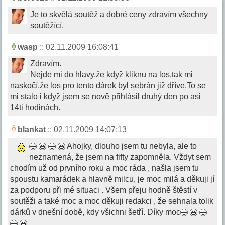
Je to skvělá soutěž a dobré ceny zdravím všechny
soutěžící.
wasp
:: 02.11.2009 16:08:41
Zdravím.
Nejde mi do hlavy,že když kliknu na los,tak mi
naskočí,že los pro tento dárek byl sebrán již dříve.To se
mi stalo i když jsem se nově přihlásil druhý den po asi
14ti hodinách.
blankat
:: 02.11.2009 14:07:13
Ahojky, dlouho jsem tu nebyla, ale to
neznamená, že jsem na fifty zapomněla. Vždyt sem
chodím už od prvního roku a moc ráda , našla jsem tu
spoustu kamarádek a hlavně milcu, je moc milá a děkuji jí
za podporu při mé situaci . Všem přeju hodně štěstí v
soutěži a také moc a moc děkuji redakci , že sehnala tolik
dárků v dnešní době, kdy všichni šetří. Díky moc