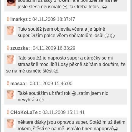
soutezim uz taky 3 rokem, ale bohuzel se na me
jeste stesti neusmalo
, tak treba letos...
imarkyz
:: 04.11.2009 18:37:47
Tuto soutěž jsem objevila včera a je úplně
super.Držím palce všem sběratelům losů!!
zzuzzka
:: 04.11.2009 16:33:29
Tato soutěž je naprosto super a dárečky se mi
straaašně moc líbí! Losy pěkně sbírám a doufám, že
se na mě usměje štěstí
masaa
:: 03.11.2009 15:46:00
Také soutěžím už třetí rok
,zatím jsem nic
nevyhrála
....
CHoKoLaTe
:: 03.11.2009 15:11:41
některé dárky jsou opravdu super. Sotěžím už třetím
rokem, štěstí se na mě usmálo hned napoprvé