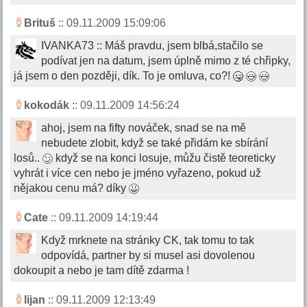
Brituš
:: 09.11.2009 15:09:06
IVANKA73 :: Máš pravdu, jsem blbá,stačilo se
podívat jen na datum, jsem úplně mimo z té chřipky,
já jsem o den později, dík. To je omluva, co?!
kokodák
:: 09.11.2009 14:56:24
ahoj, jsem na fifty nováček, snad se na mě
nebudete zlobit, když se také přidám ke sbírání
losů..
když se na konci losuje, můžu čistě teoreticky
vyhrát i více cen nebo je jméno vyřazeno, pokud už
nějakou cenu má? díky
Cate
:: 09.11.2009 14:19:44
Když mrknete na stránky CK, tak tomu to tak
odpovídá, partner by si musel asi dovolenou
dokoupit a nebo je tam dítě zdarma !
lijan
:: 09.11.2009 12:13:49