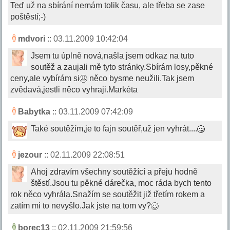
Teď už na sbírání nemám tolik času, ale třeba se zase
poštěstí;-)
mdvori
:: 03.11.2009 10:42:04
Jsem tu úplně nová,našla jsem odkaz na tuto
soutěž a zaujali mě tyto stránky.Sbírám losy,pěkné
ceny,ale vybírám si
něco bysme neužili.Tak jsem
zvědavá,jestli něco vyhraji.Markéta
Babytka
:: 03.11.2009 07:42:09
Také soutěžím,je to fajn soutěř,už jen vyhrát....
jezour
:: 02.11.2009 22:08:51
Ahoj zdravím všechny soutěžící a přeju hodně
štěstí.Jsou tu pěkné dárečka, moc ráda bych tento
rok něco vyhrála.Snažím se soutěžit již třetím rokem a
zatím mi to nevyšlo.Jak jste na tom vy?
borec13
:: 02.11.2009 21:59:56