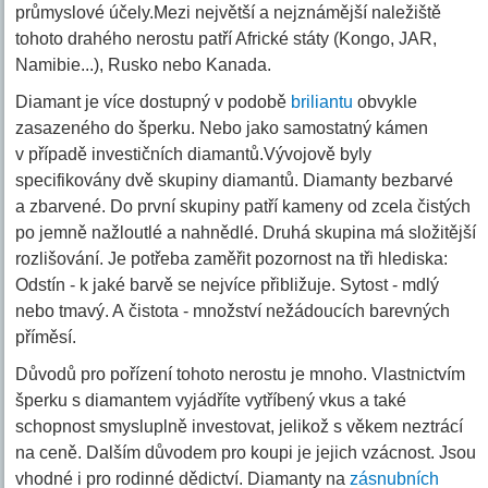
průmyslové účely.Mezi největší a nejznámější naležiště
tohoto drahého nerostu patří Africké státy (Kongo, JAR,
Namibie...), Rusko nebo Kanada.
Diamant je více dostupný v podobě
briliantu
obvykle
zasazeného do šperku. Nebo jako samostatný kámen
v případě investičních diamantů.Vývojově byly
specifikovány dvě skupiny diamantů. Diamanty bezbarvé
a zbarvené. Do první skupiny patří kameny od zcela čistých
po jemně nažloutlé a nahnědlé. Druhá skupina má složitější
rozlišování. Je potřeba zaměřit pozornost na tři hlediska:
Odstín - k jaké barvě se nejvíce přibližuje. Sytost - mdlý
nebo tmavý. A čistota - množství nežádoucích barevných
příměsí.
Důvodů pro pořízení tohoto nerostu je mnoho. Vlastnictvím
šperku s diamantem vyjádříte vytříbený vkus a také
schopnost smysluplně investovat, jelikož s věkem neztrácí
na ceně. Dalším důvodem pro koupi je jejich vzácnost. Jsou
vhodné i pro rodinné dědictví. Diamanty na
zásnubních