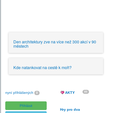
Den architektury zve na více než 300 akcí v 90
městech
Kde natankovat na cestě k moři?
85
nyní přihlášených
AKTY
0
Přihlásit
Hry pro dva