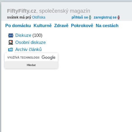
FiftyFifty.cz
, společenský magazín
svátek má prý
Oldřiska
přihlaš se
zaregistruj se
Po domácku
Kulturně
Zdravě
Pokrokově
Na cestách
Hravě
Diskuze
(100)
Osobní diskuze
Archiv článků