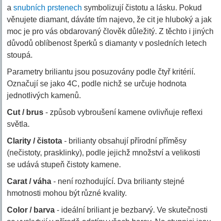
a
snubních prstenech
symbolizují čistotu a lásku. Pokud
věnujete diamant, dáváte tím najevo, že cit je hluboký a jak
moc je pro vás obdarovaný člověk důležitý. Z těchto i jiných
důvodů oblíbenost šperků s diamanty v posledních letech
stoupá.
Parametry briliantu jsou posuzovány podle čtyř kritérií.
Označují se jako 4C, podle nichž se určuje hodnota
jednotlivých kamenů.
Cut / brus
- způsob vybroušení kamene ovlivňuje reflexi
světla.
Clarity / čistota
- brilianty obsahují přírodní příměsy
(nečistoty, prasklinky), podle jejichž množství a velikosti
se udává stupeň čistoty kamene.
Carat / váha
- není rozhodující. Dva brilianty stejné
hmotnosti mohou být různé kvality.
Color / barva
- ideální briliant je bezbarvý. Ve skutečnosti