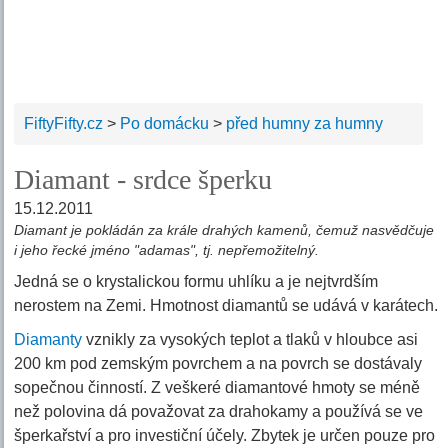
FiftyFifty.cz
>
Po domácku
>
před humny za humny
Diamant - srdce šperku
15.12.2011
Diamant je pokládán za krále drahých kamenů, čemuž nasvědčuje
i jeho řecké jméno "adamas", tj. nepřemožitelný.
Jedná se o krystalickou formu uhlíku a je nejtvrdším
nerostem na Zemi. Hmotnost diamantů se udává v karátech.
Diamanty
vznikly za vysokých teplot a tlaků v hloubce asi
200 km pod zemským povrchem a na povrch se dostávaly
sopečnou činností. Z veškeré diamantové hmoty se méně
než polovina dá považovat za drahokamy a používá se ve
šperkařství a pro investiční účely. Zbytek je určen pouze pro