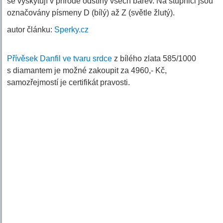
se vyskytují v přírodě odstíny všech barev. Na stupnici jsou
označovány písmeny D (bílý) až Z (světle žlutý).
autor článku:
Sperky.cz
Přívěsek Danfil ve tvaru srdce
z bílého zlata 585/1000
s diamantem je možné zakoupit za 4960,- Kč,
samozřejmostí je certifikát pravosti.