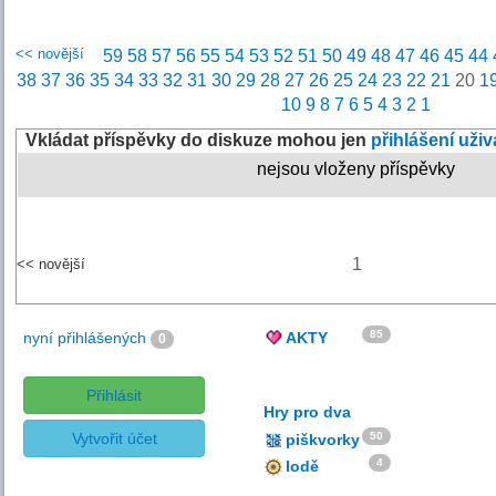
<< novější
59
58
57
56
55
54
53
52
51
50
49
48
47
46
45
44
38
37
36
35
34
33
32
31
30
29
28
27
26
25
24
23
22
21
20
1
10
9
8
7
6
5
4
3
2
1
Vkládat příspěvky do diskuze mohou jen
přihlášení uživ
nejsou vloženy příspěvky
1
<< novější
85
nyní přihlášených
AKTY
0
Přihlásit
Hry pro dva
Vytvořit účet
50
piškvorky
4
lodě