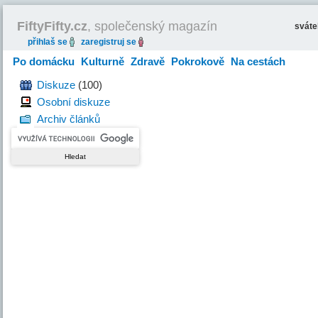
FiftyFifty.cz
, společenský magazín
svát
přihlaš se
zaregistruj se
Po domácku
Kulturně
Zdravě
Pokrokově
Na cestách
Hravě
Diskuze
(100)
Osobní diskuze
Archiv článků