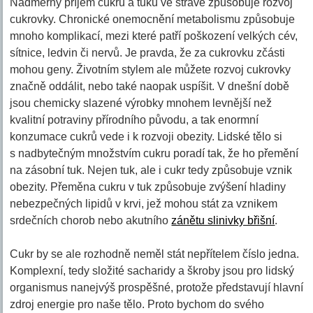
Nadměrný příjem cukrů a tuků ve stravě způsobuje rozvoj
cukrovky. Chronické onemocnění metabolismu způsobuje
mnoho komplikací, mezi které patří poškození velkých cév,
sítnice, ledvin či nervů. Je pravda, že za cukrovku zčásti
mohou geny. Životním stylem ale můžete rozvoj cukrovky
značně oddálit, nebo také naopak uspíšit. V dnešní době
jsou chemicky slazené výrobky mnohem levnější než
kvalitní potraviny přírodního původu, a tak enormní
konzumace cukrů vede i k rozvoji obezity. Lidské tělo si
s nadbytečným množstvím cukru poradí tak, že ho přemění
na zásobní tuk. Nejen tuk, ale i cukr tedy způsobuje vznik
obezity. Přeměna cukru v tuk způsobuje zvýšení hladiny
nebezpečných lipidů v krvi, jež mohou stát za vznikem
srdečních chorob nebo akutního
zánětu slinivky břišní
.
Cukr by se ale rozhodně neměl stát nepřítelem číslo jedna.
Komplexní, tedy složité sacharidy a škroby jsou pro lidský
organismus nanejvýš prospěšné, protože představují hlavní
zdroj energie pro naše tělo. Proto bychom do svého