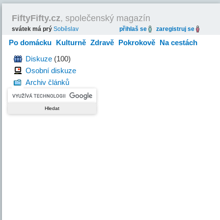
FiftyFifty.cz
, společenský magazín
svátek má prý
Soběslav
přihlaš se
zaregistruj se
Po domácku
Kulturně
Zdravě
Pokrokově
Na cestách
Hravě
Diskuze
(100)
Osobní diskuze
Archiv článků