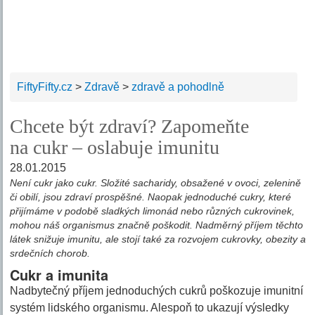
FiftyFifty.cz
>
Zdravě
>
zdravě a pohodlně
Chcete být zdraví? Zapomeňte
na cukr – oslabuje imunitu
28.01.2015
Není cukr jako cukr. Složité sacharidy, obsažené v ovoci, zelenině
či obilí, jsou zdraví prospěšné. Naopak jednoduché cukry, které
přijímáme v podobě sladkých limonád nebo různých cukrovinek,
mohou náš organismus značně poškodit. Nadměrný příjem těchto
látek snižuje imunitu, ale stojí také za rozvojem cukrovky, obezity a
srdečních chorob.
Cukr a imunita
Nadbytečný příjem jednoduchých cukrů poškozuje imunitní
systém lidského organismu. Alespoň to ukazují výsledky