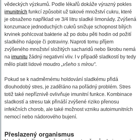
vědeckých výzkumů. Podle lékařů dokáže výrazný pokles
imunitních
funkcí způsobit už takové množství cukru, které
je obsaženo například ve 3/4 litru sladké limonády. Zvýšená
konzumace jednoduchých cukrů snižuje schopnost bílých
krvinek pohlcovat bakterie až po dobu pěti hodin od požití
sladkého nápoje či potraviny. Naproti tomu příjem
zvýšeného množství složitých sacharidů nebo škrobu nemá
na
imunitu
žádný negativní vliv. I v případě sladkostí by tedy
mělo platit lidové moudro
„všeho s mírou“
.
Pokud se k nadměrnému holdování sladkému přidá
dlouhodobý stres, je zaděláno na pořádný problém. Stres
totiž také nepříznivě ovlivňuje imunitní funkce. Kombinace
sladkostí a stresu tak přináší zvýšené riziko přenosu
infekčních chorob, ale také možnost vzniku autoimunitních
nemocí nebo nádorového bujení.
Přeslazený organismus