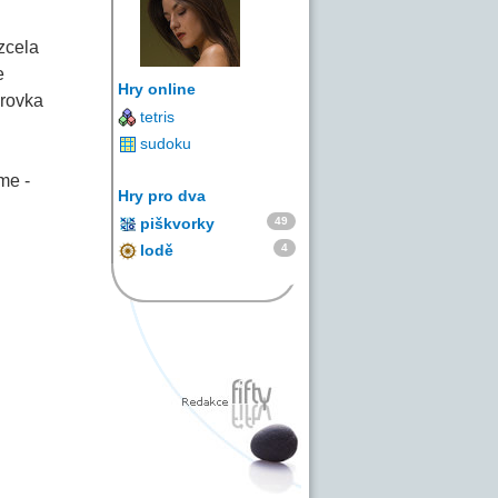
zcela
e
Hry online
erovka
tetris
sudoku
me -
Hry pro dva
49
piškvorky
4
lodě