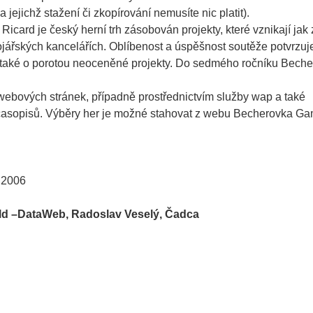
a jejichž stažení či zkopírování nemusíte nic platit).
icard je český herní trh zásobován projekty, které vznikají jak 
vojářských kancelářích. Oblíbenost a úspěšnost soutěže potvrzuj
e také o porotou neoceněné projekty. Do sedmého ročníku Bech
 webových stránek, případně prostřednictvím služby wap a také
 časopisů. Výběry her je možné stahovat z webu Becherovka Ga
2006
d –DataWeb, Radoslav Veselý, Čadca