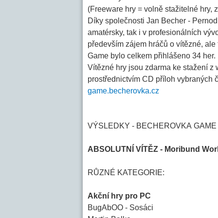
(Freeware hry = volně stažitelné hry, z
Díky společnosti Jan Becher - Pernod R
amatérsky, tak i v profesionálních vý
především zájem hráčů o vítězné, al
Game bylo celkem přihlášeno 34 her.
Vítězné hry jsou zdarma ke stažení z
prostřednictvím CD příloh vybraných
game.becherovka.cz
VÝSLEDKY - BECHEROVKA GAME 
ABSOLUTNÍ VÍTĚZ - Moribund Worl
RŮZNÉ KATEGORIE:
Akční hry pro PC
BugAbOO - Sosáci