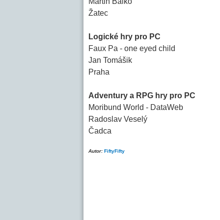
Martin Balko
Žatec
Logické hry pro PC
Faux Pa - one eyed child
Jan Tomášik
Praha
Adventury a RPG hry pro PC
Moribund World - DataWeb
Radoslav Veselý
Čadca
Autor:
FiftyFifty