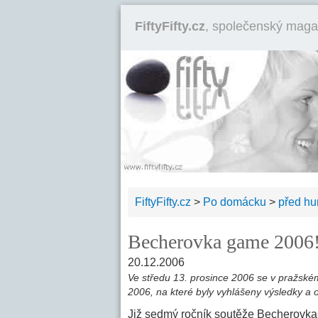
FiftyFifty.cz
, společenský maga
FiftyFifty.cz
>
Po domácku
>
před h
Becherovka game 2006
20.12.2006
Ve středu 13. prosince 2006 se v pražs
2006, na které byly vyhlášeny výsledky a 
Již sedmý ročník soutěže Becherovka 