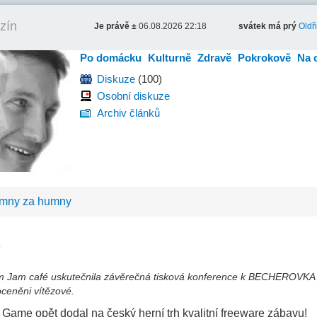
zín
Je právě ±
06.08.2026 22:18
svátek má prý
Oldř
Po domácku
Kulturně
Zdravě
Pokrokově
Na 
Diskuze
(100)
Osobní diskuze
Archiv článků
umny za humny
!
kém Jam café uskutečnila závěrečná tisková konference k BECHEROV
oceněni vítězové.
Game opět dodal na český herní trh kvalitní freeware zábavu!