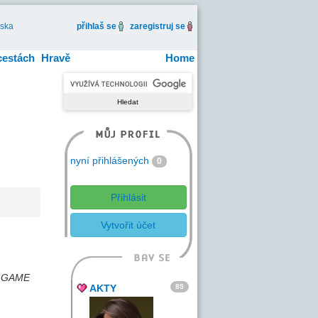
iska
přihlaš se
zaregistruj se
cestách
Hravě
Home
nyní přihlášených
0
Přihlásit
Vytvořit účet
KA GAME
85
AKTY